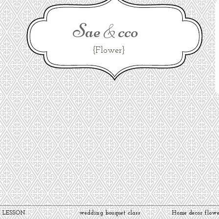
Sae
cco
&
{Flower}
LESSON
wedding bouquet class
Home decor flowe